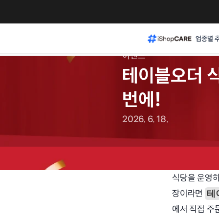
업종별 
이벤트
테이블오더 식
번에!
2026. 6. 18.
식당을 운영하
장이라면 
테
에서 직접 주