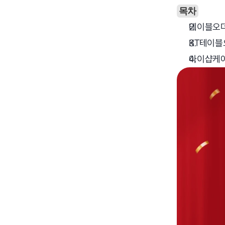
목차
테이블오더
KT테이블
아이샵케어