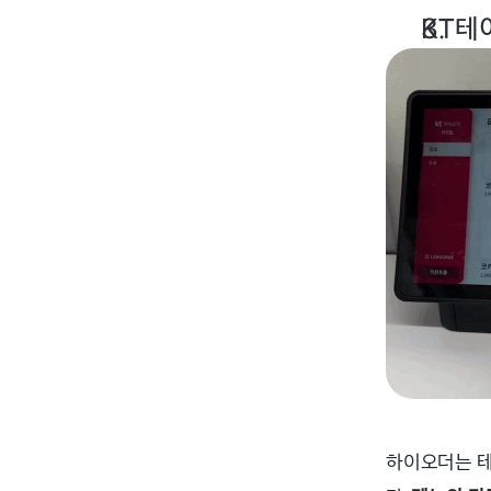
KT테
하이오더는 테