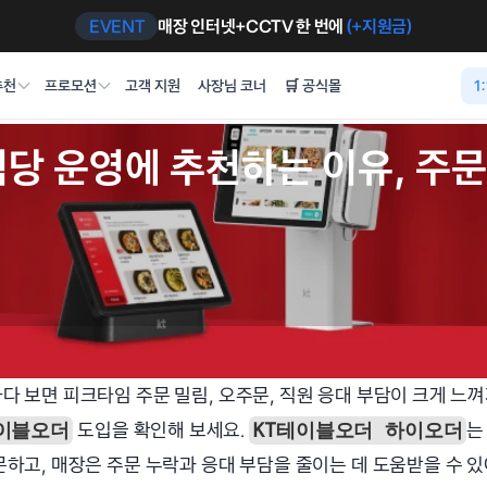
EVENT
매장 인터넷+CCTV 한 번에 
(+지원금)
추천
프로모션
고객 지원
사장님 코너
🛒 공식몰
1
당 운영에 추천하는 이유, 주문·
다 보면 피크타임 주문 밀림, 오주문, 직원 응대 부담이 크게 느껴
 도입을 확인해 보세요. 
는
이블오더
KT테이블오더 하이오더
문하고, 매장은 주문 누락과 응대 부담을 줄이는 데 도움받을 수 있