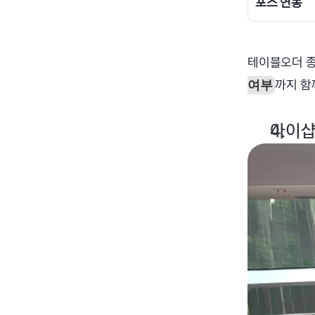
포스 연동
테이블오더 종
까지 함
여부
아이샵