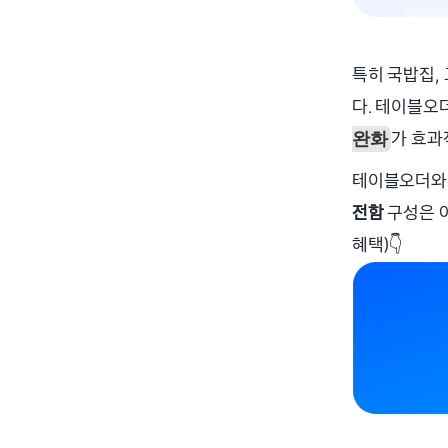
특히 국밥집,
다. 테이블오
가 효과
완화
테이블오더와 
전함 
구성은 
혜택)👇