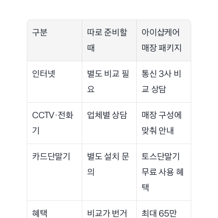
구분
따로 준비할 
아이샵케어 
때
매장 패키지
인터넷
별도 비교 필
통신 3사 비
요
교 상담
CCTV·전화
업체별 상담
매장 구성에 
기
맞춰 안내
카드단말기
별도 설치 문
토스단말기 
의
무료 사용 혜
택
혜택
비교가 번거
최대 65만 