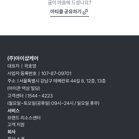
글이 마음에 드셨나요?
아티클 공유하기
(주)아이샵케어
대표자  |  곽호영
사업자 등록번호  |  107-87-09701
주소  | 서울특별시 강남구 테헤란로 44길 8, 12층, 13층 
(아이콘 역삼 빌딩)
고객센터  | 1544 - 4223
(월요일~토요일(공휴일) 09시~24시 / 일요일 휴무)
서비스
브랜드 리소스센터
고객 지원
회사
회사 소개