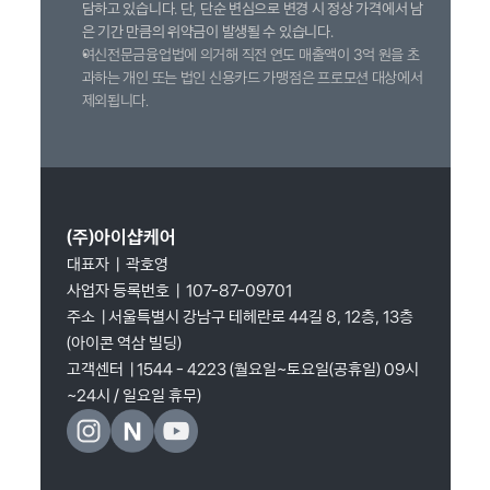
담하고 있습니다. 단, 단순 변심으로 변경 시 정상 가격에서 남
은 기간 만큼의 위약금이 발생될 수 있습니다.
여신전문금융업법에 의거해 직전 연도 매출액이 3억 원을 초
과하는 개인 또는 법인 신용카드 가맹점은 프로모션 대상에서 
제외됩니다.
(주)아이샵케어
대표자  |  곽호영
사업자 등록번호  |  107-87-09701
주소  | 서울특별시 강남구 테헤란로 44길 8, 12층, 13층 
(아이콘 역삼 빌딩)
고객센터  | 1544 - 4223 (월요일~토요일(공휴일) 09시
~24시 / 일요일 휴무)