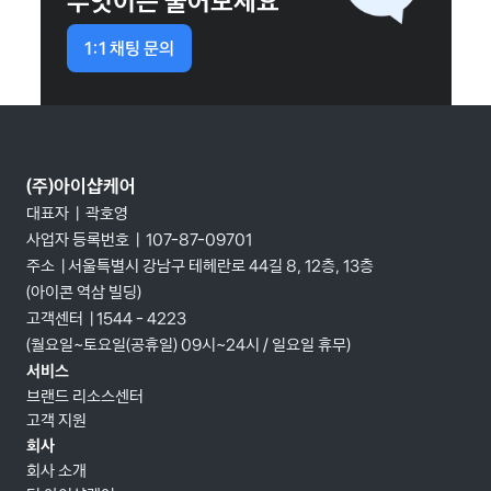
무엇이든 물어보세요
1:1 채팅 문의
(주)아이샵케어
대표자  |  곽호영
사업자 등록번호  |  107-87-09701
주소  | 서울특별시 강남구 테헤란로 44길 8, 12층, 13층 
(아이콘 역삼 빌딩)
고객센터  | 1544 - 4223
(월요일~토요일(공휴일) 09시~24시 / 일요일 휴무)
서비스
브랜드 리소스센터
고객 지원
회사
회사 소개