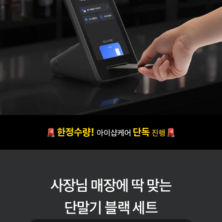
한정수량!
단독
아이샵케어 
진행
사장님 매장에 딱 맞는
단말기 블랙 세트